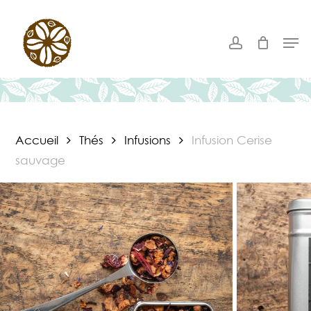
Skip
to
account
Men
main
content
Accueil
Thés
Infusions
Infusion Cerise
sauvage