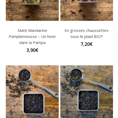
Maté Mandarine
En grosses chaussettes
Pamplemousse – Un hiver
sous le plaid BIO*
dans la Pampa
7,20
€
3,90
€